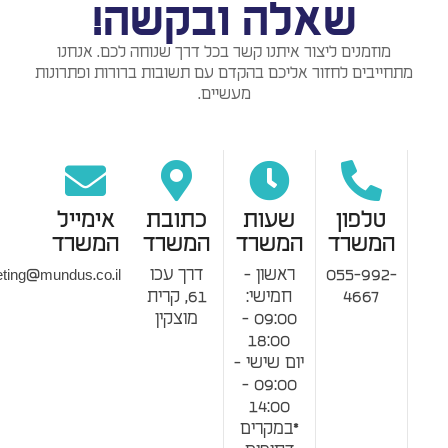
שאלה ובקשה!
מוזמנים ליצור איתנו קשר בכל דרך שנוחה לכם. אנחנו
תחייבים לחזור אליכם בהקדם עם תשובות ברורות ופתרונות
מעשיים.
טלפון
שעות
כתובת
אימייל
המשרד
המשרד
המשרד
המשרד
⁦055-992-
ראשון -
דרך עכו
marketing@mundus.co.il
4667⁩
חמישי:
61, קרית
09:00 -
מוצקין
18:00
יום שישי -
09:00 -
14:00
*במקרים